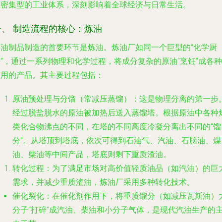
术密集型的工业体系，深刻影响着全球经济与日常生活。
一、 制造流程的核心：炼油
石油制品制造的首要环节是炼油。炼油厂如同一个巨型的“化学厨
”，通过一系列物理和化学过程，将成分复杂的原油“烹饪”成各种
有用的产品。其主要过程包括：
原油预处理与分馏（常减压蒸馏）
：这是物理分离的第一步
经过脱盐脱水的原油被加热后送入蒸馏塔。根据原油中各种
类化合物沸点的不同，在塔的不同高度冷凝分离出不同的“馏
分”。从塔顶到塔底，依次可得到石油气、汽油、石脑油、煤
油、柴油等中间产品，塔底则剩下重质渣油。
转化过程
：为了满足市场对高价值轻质油品（如汽油）的巨
需求，并减少重质渣油，炼油厂采用多种转化技术。
催化裂化
：在催化剂作用下，将重质馏分（如减压瓦斯油）
分子“打碎”成汽油、柴油和小分子气体，是现代汽油生产的