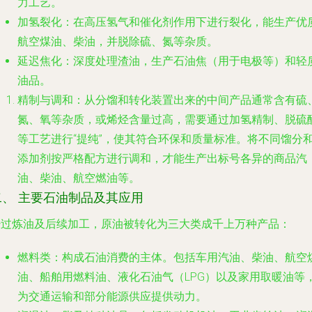
力工艺。
加氢裂化
：在高压氢气和催化剂作用下进行裂化，能生产优
航空煤油、柴油，并脱除硫、氮等杂质。
延迟焦化
：深度处理渣油，生产石油焦（用于电极等）和轻
油品。
精制与调和
：从分馏和转化装置出来的中间产品通常含有硫
氮、氧等杂质，或烯烃含量过高，需要通过加氢精制、脱硫
等工艺进行“提纯”，使其符合环保和质量标准。将不同馏分
添加剂按严格配方进行调和，才能生产出标号各异的商品汽
油、柴油、航空燃油等。
二、 主要石油制品及其应用
经过炼油及后续加工，原油被转化为三大类成千上万种产品：
燃料类
：构成石油消费的主体。包括车用汽油、柴油、航空
油、船舶用燃料油、液化石油气（LPG）以及家用取暖油等
为交通运输和部分能源供应提供动力。