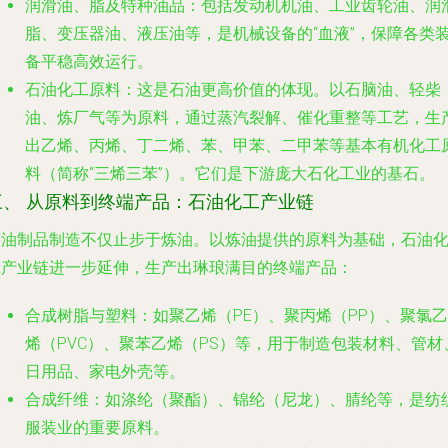
润滑油、脂及特种油品
：包括发动机机油、工业齿轮油、润
脂、变压器油、液压油等，是机械设备的“血液”，保障各类
备平稳高效运行。
石油化工原料
：这是石油更高价值的体现。以石脑油、轻柴
油、炼厂气等为原料，通过蒸汽裂解、催化重整等工艺，生
出乙烯、丙烯、丁二烯、苯、甲苯、二甲苯等基本有机化工
料（简称“三烯三苯”）。它们是下游庞大石化工业的基石。
三、 从原料到终端产品：石油化工产业链
石油制品制造不仅止步于炼油。以炼油提供的原料为基础，石油
工产业链进一步延伸，生产出琳琅满目的终端产品：
合成树脂与塑料
：如聚乙烯（PE）、聚丙烯（PP）、聚氯乙
烯（PVC）、聚苯乙烯（PS）等，用于制造包装材料、管材
日用品、家电外壳等。
合成纤维
：如涤纶（聚酯）、锦纶（尼龙）、腈纶等，是纺
服装业的重要原料。