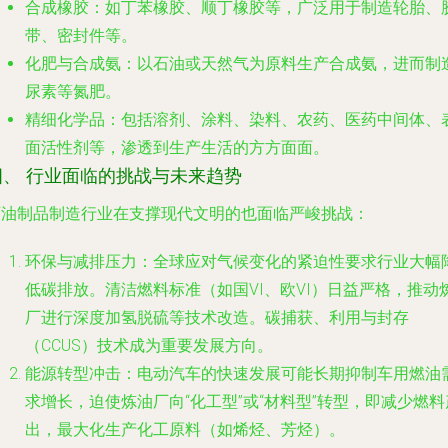
合成橡胶
：如丁苯橡胶、顺丁橡胶等，广泛用于制造轮胎、
带、密封件等。
化肥与合成氨
：以石油或天然气为原料生产合成氨，进而制
尿素等氮肥。
精细化学品
：包括溶剂、涂料、染料、农药、医药中间体、
面活性剂等，渗透到生产生活的方方面面。
四、 行业面临的挑战与未来趋势
石油制品制造行业在支撑现代文明的也面临严峻挑战：
环保与减排压力
：全球应对气候变化的紧迫性要求行业大幅
低碳排放。清洁燃料标准（如国VI、欧VI）日益严格，推动
厂进行深度加氢脱硫等技术改造。碳捕获、利用与封存
（CCUS）技术成为重要发展方向。
能源转型冲击
：电动汽车的快速发展可能长期抑制车用燃油
求增长，迫使炼油厂向“化工型”或“材料型”转型，即减少燃料
出，最大化生产化工原料（如烯烃、芳烃）。