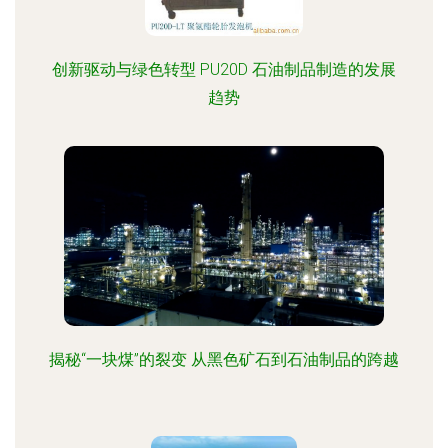
大型设备使用。\n- **应用行业** 制造业、建筑工
地、矿业和码头的动力来源。\n\n#### 产品二 车
用柴油（道路车辆专属）\
创新驱动与绿色转型 PU20D 石油制品制造的发展
趋势
揭秘“一块煤”的裂变 从黑色矿石到石油制品的跨越